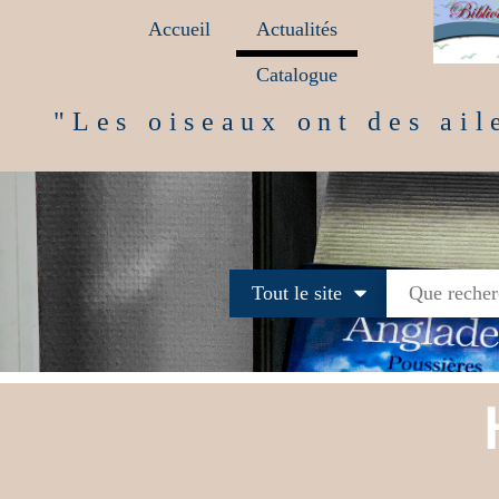
Aller
Accueil
Actualités
au
contenu
Catalogue
principal
"Les oiseaux ont des ail
Tout le site