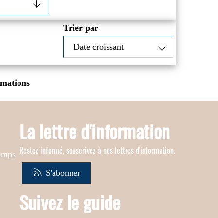
Trier par
imations
La lettre d'information
Restez informé, souscrivez à nos lettres d'information.
temps
S'abonner
Suivez le guide