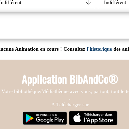
ucune Animation en cours ! Consultez
l'historique
des an
Application BibAndCo®
Votre bibliothèque/Médiathèque avec vous, partout, tout le 
.
A Télécharger sur