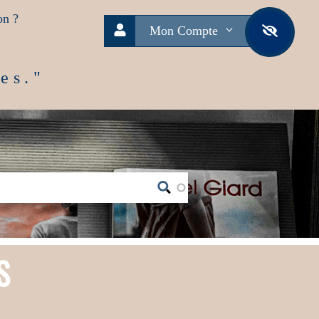
on ?
Mon Compte
es."
S