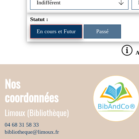
Statut :
En cours et Futur
Passé
A
Nos
coordonnées
Limoux (Bibliothèque)
04 68 31 58 33
bibliotheque@limoux.fr